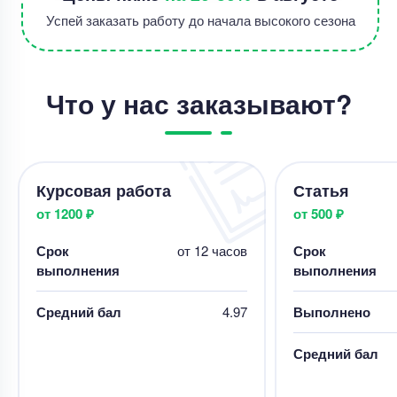
Уникальность
50%
Успей заказать работу до начала высокого сезона
Срок выполнения
1 дней
Цена
4800 ₽
Что у нас заказывают?
8 минут назад
Отчет по практике
Производственная практика в АО «Банк
Курсовая работа
Статья
сельского хозяйства и развития сельских
районов (BADR)», г. Гельма, Алжир
от 1200 ₽
от 500 ₽
Уникальность
85%
Срок
от 12 часов
Срок
Срок выполнения
5 дней
выполнения
выполнения
Цена
8000 ₽
Средний бал
4.97
Выполнено
15 минут назад
Средний бал
Другое