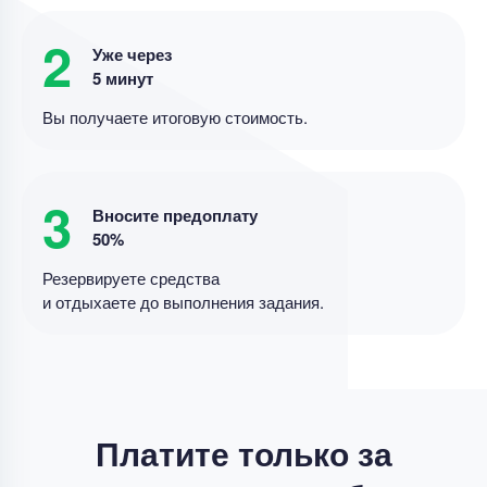
Производственная практика в АО «Банк
2
Уже через
сельского хозяйства и развития сельских
5 минут
районов (BADR)», г. Гельма, Алжир
Вы получаете итоговую стоимость.
Уникальность
85%
Срок выполнения
5 дней
3
Цена
8000 ₽
Вносите предоплату
15 минут назад
50%
Резервируете средства
Другое
и отдыхаете до выполнения задания.
Список литературы ВКР
Уникальность
50%
Срок выполнения
2 дней
Цена
700 ₽
Платите только за
4 минуты назад