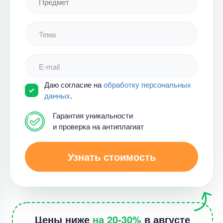
Курсовая работа
Отредактировать курсовую работу
Уникальность
60%
Даю согласие на
обработку персональных
Срок выполнения
2 дней
данных
.
Цена
3500 ₽
Гарантия уникальности
12 минут назад
и проверка на антиплагиат
Узнать стоимость
Отчет по практике
Отчет по практике "Ознакомительная практика:
деятельность педагога-психолога в системе
дошкольного образования"
Цены ниже
на 20-30%
в августе