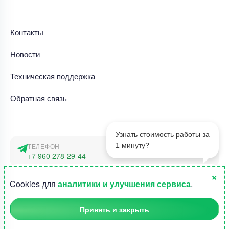
Контакты
Новости
Техническая поддержка
Обратная связь
Узнать стоимость работы за
1 минуту?
ТЕЛЕФОН
+7 960 278-29-44
×
АДРЕС
1
Cookies для
аналитики и улучшения сервиса
.
г. Москва, наб. Тараса Шевченко 23а
Принять и закрыть
©2015-2026, Студландия -
Все права защищены