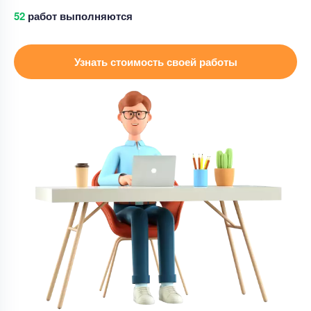
52
работ выполняются
Курсовая работа
доработка курсовой работы
Узнать стоимость своей работы
Уникальность
50%
Срок выполнения
7 дней
Цена
3500 ₽
9 минут назад
Презентация
Презентация – творческие задания для интереса
к литературе
Уникальность
50%
Срок выполнения
2 дней