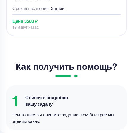
Срок выполнения
2 дней
Цена
3500 ₽
12 минут назад
Отчет по практике
Как получить помощь?
Отчет по практике "Ознакомительная практика:
деятельность педагога-психолога в системе
дошкольного образования"
Уникальность
50%
1
Опишите подробно
Срок выполнения
1 дней
вашу задачу
Цена
4800 ₽
Чем точнее вы опишите задание, тем быстрее мы
8 минут назад
оценим заказ.
Отчет по практике