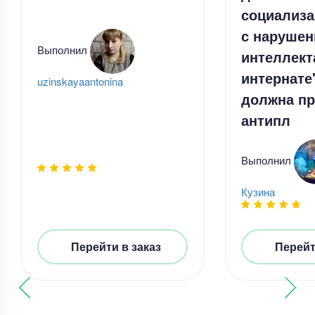
социализа
с наруше
Выполнил
интеллект
интернате
uzinskayaantonina
должна пр
антипл
Выполнил
Кузина
Дипломная работа
Лингвистический, дидактический и
Перейти в заказ
Перейт
технологический аспекты создания
мультимодального ресурса для
совершенствования навыков чтения на
Уникальность
50%
английском языке у школьников
Срок выполнения
14 дней