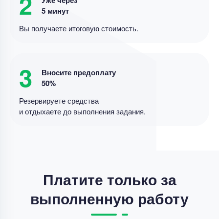
2
рыночная стоимость
5 минут
Уникальность
85%
Вы получаете итоговую стоимость.
Срок выполнения
11 дней
Цена
4000 ₽
3
4 минуты назад
Вносите предоплату
50%
Резервируете средства
Дипломная работа
и отдыхаете до выполнения задания.
Совершенствование разброчно- сборочных
работа по ремонте автотракторных двигателей .
Уникальность
70%
Срок выполнения
14 дней
Платите только за
Цена
47500 ₽
выполненную работу
15 минут назад