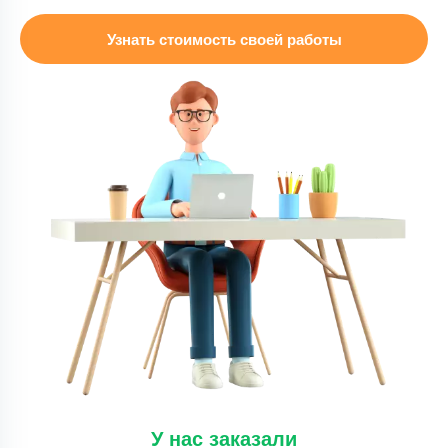
Дипломная работа – слайды для ВКР по
Узнать стоимость своей работы
гражданскому праву
Уникальность
50%
Срок выполнения
14 дней
Цена
3000 ₽
4 минуты назад
Дипломная работа
Устранение замечаний в вкр ( основные раздел
тосп)
Уникальность
50%
Срок выполнения
7 дней
Цена
25000 ₽
У нас заказали
5 минут назад