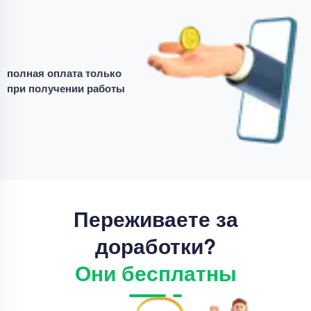
Дипломная работа
Дипломная работа – Диагностика тяговых
двигателей электровозов
полная оплата только
Уникальность
70%
при получении работы
Срок выполнения
22 дней
Цена
68000 ₽
6 минут назад
Переживаете за
доработки?
Они бесплатны