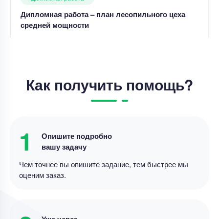
Цена
50000 ₽
11 минут назад
Дипломная работа
Как получить помощь?
Лингвистический, дидактический и
технологический аспекты создания
мультимодального ресурса для
совершенствования навыков чтения на
Уникальность
50%
английском языке у школьников
1
Опишите подробно
Срок выполнения
14 дней
вашу задачу
Цена
20000 ₽
Чем точнее вы опишите задание, тем быстрее мы
5 минут назад
оценим заказ.
Дипломная работа
Дипломная работа – Дивидентная политика и
Уже через