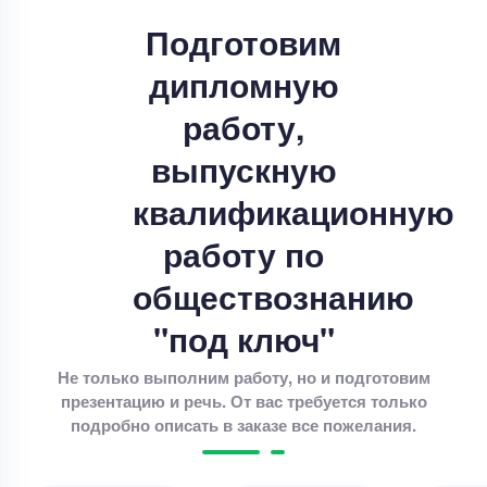
Подготовим
Цена
20000 ₽
5 минут назад
дипломную
работу,
Дипломная работа
Дипломная работа – Дивидентная политика и
выпускную
рыночная стоимость
квалификационную
Уникальность
85%
работу по
Срок выполнения
11 дней
обществознанию
Цена
4000 ₽
4 минуты назад
"под ключ"
Не только выполним работу, но и подготовим
презентацию и речь. От вас требуется только
Дипломная работа
подробно описать в заказе все пожелания.
Совершенствование разброчно- сборочных
работа по ремонте автотракторных двигателей .