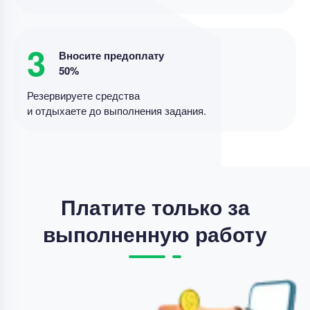
Цена
2800 ₽
14 минут назад
3
Вносите предоплату
50%
Резервируете средства
Решение задач
и отдыхаете до выполнения задания.
решение задач в Access
Уникальность
50%
Срок выполнения
3 дней
Цена
7000 ₽
Платите только за
15 минут назад
выполненную работу
Решение задач
Решение психологической задачи в приложении