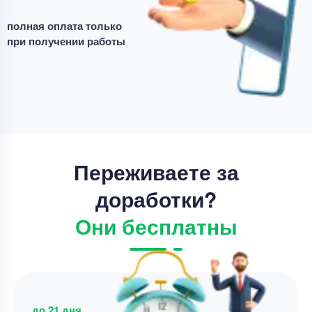
JASP
полная оплата только
Уникальность
50%
при получении работы
Срок выполнения
1 дней
Цена
3800 ₽
8 минут назад
Переживаете за
доработки?
Они бесплатны
до 21 дня