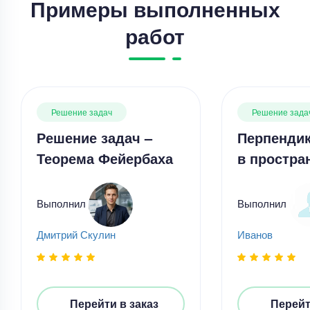
Примеры выполненных
работ
Решение задач
Решение зада
Решение задач –
Перпенди
Теорема Фейербаха
в простра
Решение задач
Решение задач – Задание по механике
Выполнил
Выполнил
Уникальность
50%
Срок выполнения
5 дней
Дмитрий Скулин
Иванов
Цена
2200 ₽
5 минут назад
Перейти в заказ
Перейт