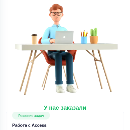
Уникальность
50%
Срок выполнения
1 дней
Цена
4900 ₽
9 минут назад
Решение задач
Работа с Access
Уникальность
50%
Срок выполнения
8 дней
Цена
7500 ₽
3 минуты назад
У нас заказали
Решение задач