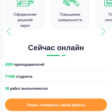
15 минут назад
Оформление
Повышение
П
решений
уникальности
лит
задач
Решение задач
Решение психологической задачи в приложении
JASP
Сейчас онлайн
Уникальность
50%
Срок выполнения
1 дней
4212
преподавателей
Цена
3800 ₽
8 минут назад
77462
студента
48
работ выполняются
Решение задач
Решение психологической задачи в приложении
Узнать стоимость своей работы
JASP