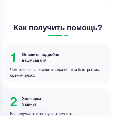
Решение задач
Как получить помощь?
Решение задач – Задание по механике
Уникальность
50%
Срок выполнения
5 дней
1
Опишите подробно
Цена
2200 ₽
вашу задачу
5 минут назад
Чем точнее вы опишите задание, тем быстрее мы
оценим заказ.
Решение задач
Решение задач – Теорема Фейербаха
2
Уже через
Уникальность
50%
5 минут
Срок выполнения
7 дней
Вы получаете итоговую стоимость.