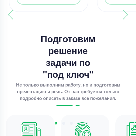
Решение задач
Решение задач – Теорема Фейербаха
Уникальность
50%
Подготовим
Срок выполнения
7 дней
решение
Цена
2800 ₽
задачи по
14 минут назад
"под ключ"
Не только выполним работу, но и подготовим
презентацию и речь. От вас требуется только
Решение задач
подробно описать в заказе все пожелания.
решение задач в Access
Уникальность
50%
Срок выполнения
3 дней
Цена
7000 ₽