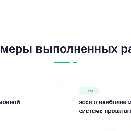
меры выполненных р
Эссе
Цен
ионной
эссе о наиболее 
2500
системе прошлог
10 мину