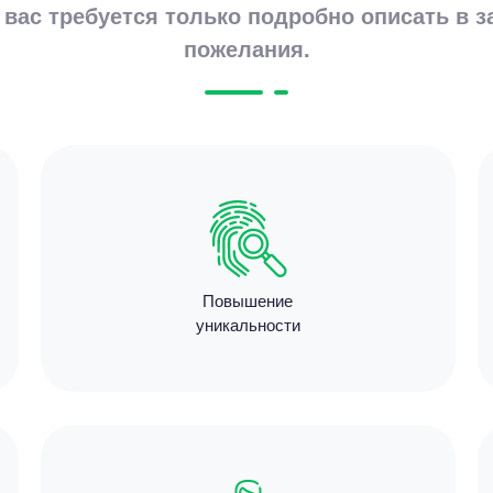
 вас требуется только подробно описать в з
пожелания.
Цен
3600
15 мину
Повышение
уникальности
Цен
4500
9 минут