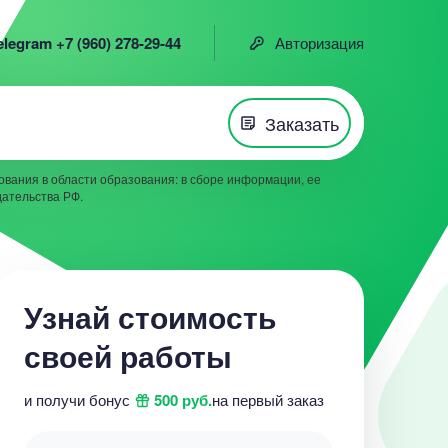
elegram +7 (960) 278-29-44
Авторизация
Заказать
вания в области образования: в сборе информации, ее
дательства РФ.
Узнай стоимость
своей работы
и получи бонус
500 руб.
на первый заказ