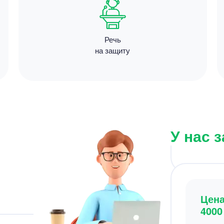
Речь
на защиту
Цен
4000
5 минут
У нас 
Цен
4800