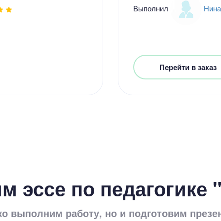
Выполнил
Нина
Цен
Перейти в заказ
4700
13 мину
Цен
м эссе по педагогике 
5500
7 минут
ко выполним работу, но и подготовим презе