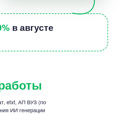
30%
в августе
 работы
, etxt, АП ВУЗ (по
ания ИИ генерации