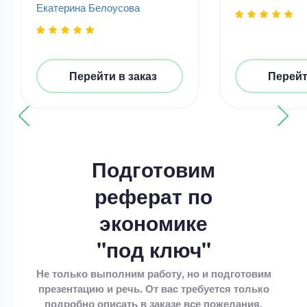
Екатерина Белоусова
Перейти в заказ
Перейт
Реферат
Реферат – написать реферат
Уникальность
60%
Срок выполнения
4 дней
Подготовим
Цена
3800 ₽
реферат по
11 минут назад
экономике
"под ключ"
Реферат
Не только выполним работу, но и подготовим
презентацию и речь. От вас требуется только
методы метатеоретического уровня научного
подробно описать в заказе все пожелания.
познания