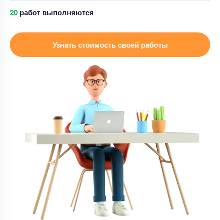
Реферат
26
работ выполняются
Общая характеристика области знаний
«Управление коммуникациями»: процессы,
Узнать стоимость своей работы
используемые методы, результаты
Уникальность
75%
Срок выполнения
2 дней
Цена
4000 ₽
15 минут назад
Реферат
Реферат – Проведение уроков
Уникальность
65%
Срок выполнения
1 дней
Цена
8000 ₽
10 минут назад