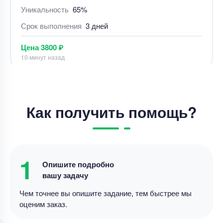
Срок выполнения
3 дней
Цена
3800 ₽
10 минут назад
Реферат
Реферат – Эволюционные алгоритмы и
генетическое программирование в ИИ
Как получить помощь?
Уникальность
65%
Срок выполнения
2 дней
1
Цена
7000 ₽
Опишите подробно
7 минут назад
вашу задачу
Чем точнее вы опишите задание, тем быстрее мы
оценим заказ.
Реферат