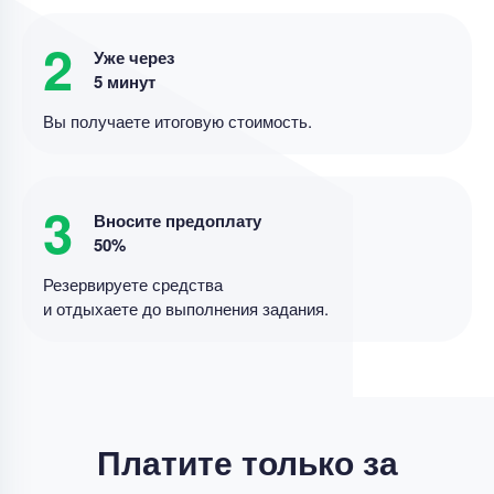
Реферат – написать реферат
Уникальность
60%
2
Уже через
Срок выполнения
4 дней
5 минут
Вы получаете итоговую стоимость.
Цена
3800 ₽
11 минут назад
3
Вносите предоплату
50%
Реферат
Резервируете средства
методы метатеоретического уровня научного
и отдыхаете до выполнения задания.
познания
Уникальность
50%
Срок выполнения
4 дней
Цена
4400 ₽
Платите только за
5 минут назад